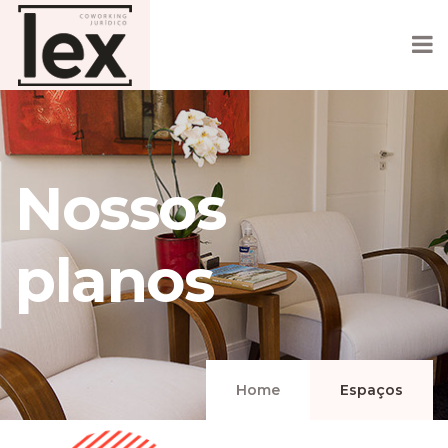
Nossos
planos
Home
Espaços