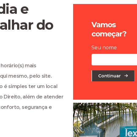
dia e
balhar do
Vamos
começar?
Seu nome
 horário(s) mais
aqui mesmo, pelo site.
Continuar
 é simples ter um local
o Direito, além de atender
conforto, segurança e