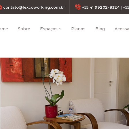
contato@lexcoworking.com.br
+55 41 99202-8324 | +5
Rua Visconde do Rio Branco, 472 - Mercês - Curitiba
ome
Sobre
Espaços
Planos
Blog
Acessar